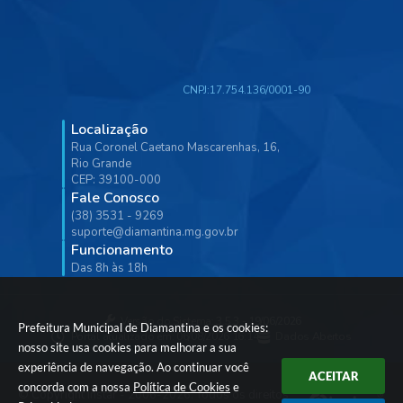
CNPJ:
17.754.136/0001-90
Localização
Rua Coronel Caetano Mascarenhas, 16,
Rio Grande
CEP: 39100-000
Fale Conosco
(38) 3531 - 9269
suporte@diamantina.mg.gov.br
Funcionamento
Das 8h às 18h
Versão do Sistema:
3.5.3 - 19/06/2026
Prefeitura Municipal de Diamantina e os cookies:
Portal atualizado em:
06/08/2026 16:14
Dados Abertos
nosso site usa cookies para melhorar a sua
experiência de navegação. Ao continuar você
ACEITAR
concorda com a nossa
Política de Cookies
e
© Copyright Instar - 2006-2026. Todos os direitos