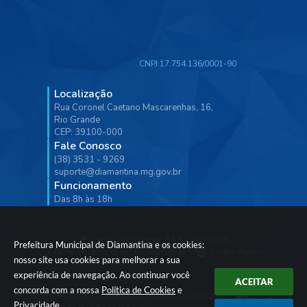
CNPJ:
17.754.136/0001-90
Localização
Rua Coronel Caetano Mascarenhas, 16,
Rio Grande
CEP: 39100-000
Fale Conosco
(38) 3531 - 9269
suporte@diamantina.mg.gov.br
Funcionamento
Das 8h às 18h
Versão do Sistema:
3.5.3 - 19/06/2026
Prefeitura Municipal de Diamantina e os cookies:
Portal atualizado em:
07/08/2026 16:53
Dados Abertos
nosso site usa cookies para melhorar a sua
experiência de navegação. Ao continuar você
ACEITAR
concorda com a nossa
Política de Cookies
e
© Copyright Instar - 2006-2026. Todos os direitos
Privacidade
.