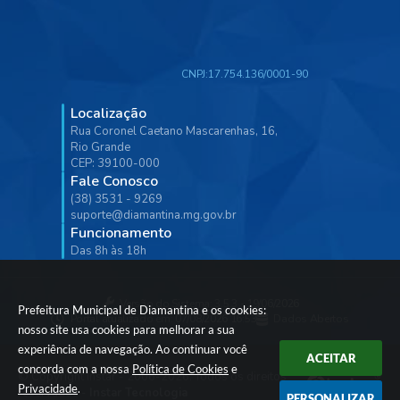
CNPJ:
17.754.136/0001-90
Localização
Rua Coronel Caetano Mascarenhas, 16,
Rio Grande
CEP: 39100-000
Fale Conosco
(38) 3531 - 9269
suporte@diamantina.mg.gov.br
Funcionamento
Das 8h às 18h
Versão do Sistema:
3.5.3 - 19/06/2026
Prefeitura Municipal de Diamantina e os cookies:
Portal atualizado em:
07/08/2026 16:53
Dados Abertos
nosso site usa cookies para melhorar a sua
experiência de navegação. Ao continuar você
ACEITAR
concorda com a nossa
Política de Cookies
e
© Copyright Instar - 2006-2026. Todos os direitos
Privacidade
.
reservados -
Instar Tecnologia
PERSONALIZAR