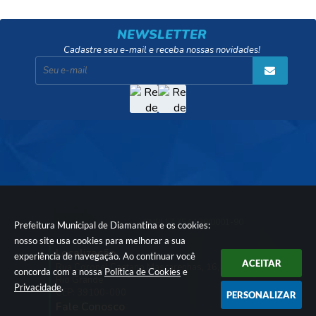
NEWSLETTER
Cadastre seu e-mail e receba nossas novidades!
CNPJ:
17.754.136/0001-90
Prefeitura Municipal de Diamantina e os cookies:
nosso site usa cookies para melhorar a sua
Localização
experiência de navegação. Ao continuar você
ACEITAR
Rua Coronel Caetano Mascarenhas, 16,
concorda com a nossa
Política de Cookies
e
Rio Grande
Privacidade
.
CEP: 39100-000
PERSONALIZAR
Fale Conosco