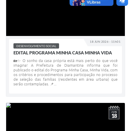
18 JUN 2026 - 11h01
DESENVOLVIMENTO SOCIAL
EDITAL PROGRAMA MINHA CASA MINHA VIDA
🏡✨ O sonho da casa própria está mais perto do que você
imagina! A Prefeitura de Diamantina informa que foi
publicado o edital do Programa Minha Casa, Minha Vida, com
os critérios e procedimentos para participação no processo
de seleção das famílias (residentes em área urbana) que
serão contempladas. 📌...
JUN
18