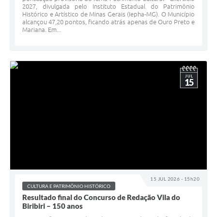
2027, divulgada pelo Instituto Estadual do Patrimônio
Histórico e Artístico de Minas Gerais (Iepha-MG). O Município
alcançou 47,20 pontos, ficando atrás apenas de Ouro Preto e
Mariana. Em...
JUL
15
15 JUL 2026 - 15h20
CULTURA E PATRIMÔNIO HISTÓRICO
Resultado final do Concurso de Redação Vila do
Biribiri – 150 anos