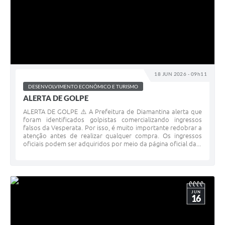
18 JUN 2026 - 09h11
DESENVOLVIMENTO ECONÔMICO E TURISMO
ALERTA DE GOLPE
ALERTA DE GOLPE ⚠️ A Prefeitura de Diamantina alerta que
foram identificados golpistas comercializando ingressos
falsos da Vesperata. Por isso, é muito importante redobrar a
atenção antes de realizar qualquer compra. Os ingressos
oficiais podem ser adquiridos por meio da página oficial da...
JUN
16