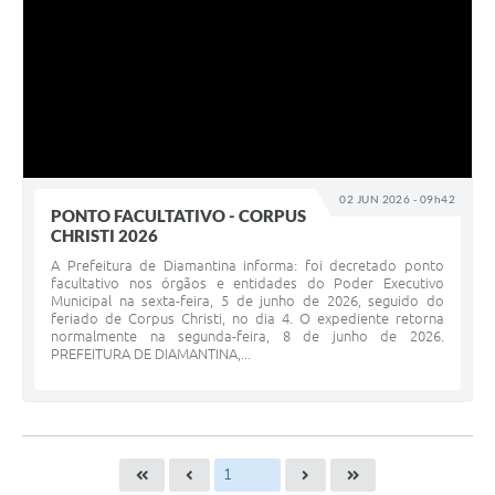
02 JUN 2026 - 09h42
PONTO FACULTATIVO - CORPUS
CHRISTI 2026
A Prefeitura de Diamantina informa: foi decretado ponto
facultativo nos órgãos e entidades do Poder Executivo
Municipal na sexta-feira, 5 de junho de 2026, seguido do
feriado de Corpus Christi, no dia 4. O expediente retorna
normalmente na segunda-feira, 8 de junho de 2026.
PREFEITURA DE DIAMANTINA,...