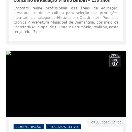
Concurso de Redação Vila do Biribiri – 150 anos
Encontro reúne profissionais das áreas de educação,
literatura, história e cultura para seleção das produções
inscritas nas categorias História em Quadrinhos, Poema e
Crônica A Prefeitura Municipal de Diamantina, por meio da
Secretaria Municipal de Cultura e Patrimônio, realizou, nesta
terça-feira, 7 de...
JUL
07
07 JUL 2026 - 17h00
ADMINISTRAÇÃO
PROCESSO SELETIVO