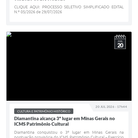
CLIQUE AQUI: PROCESSO SELETIVO SIMPLIFICADO EDITAL
N.º 05/2026 de 29/07/2026
JUL
20
20 JUL 2026 - 17h44
CULTURA E PATRIMÔNIO HISTÓRICO
Diamantina alcança 3º lugar em Minas Gerais no
ICMS Patrimônio Cultural
Diamantina conquistou o 3º lugar em Minas Gerais na
pontuação provisória do ICMS Patrimônio Cultural – Exercício