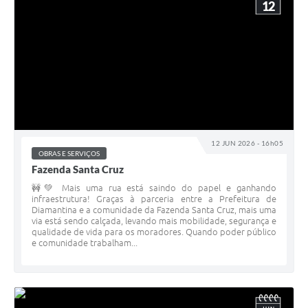
12
12 JUN 2026 - 16h05
OBRAS E SERVIÇOS
Fazenda Santa Cruz
🚧💚 Mais uma rua está saindo do papel e ganhando
infraestrutura! Graças à parceria entre a Prefeitura de
Diamantina e a comunidade da Fazenda Santa Cruz, mais uma
via está sendo calçada, levando mais mobilidade, segurança e
qualidade de vida para os moradores. Quando poder público
e comunidade trabalham...