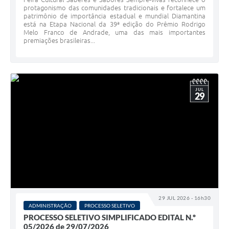
protagonismo das comunidades tradicionais e fortalece um
patrimônio de importância estadual e mundial Diamantina
está na Etapa Nacional da 39ª edição do Prêmio Rodrigo
Melo Franco de Andrade, uma das mais importantes
premiações brasileiras...
JUL
29
29 JUL 2026 - 16h30
ADMINISTRAÇÃO
PROCESSO SELETIVO
PROCESSO SELETIVO SIMPLIFICADO EDITAL N.º
05/2026 de 29/07/2026