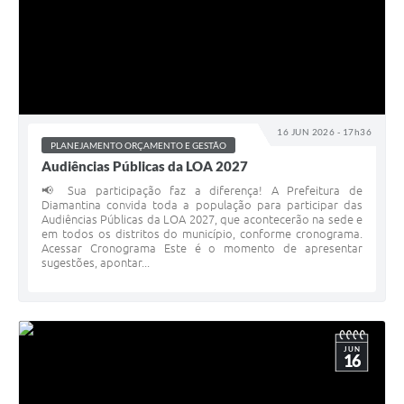
16 JUN 2026 - 17h36
PLANEJAMENTO ORÇAMENTO E GESTÃO
Audiências Públicas da LOA 2027
📢 Sua participação faz a diferença! A Prefeitura de
Diamantina convida toda a população para participar das
Audiências Públicas da LOA 2027, que acontecerão na sede e
em todos os distritos do município, conforme cronograma.
Acessar Cronograma Este é o momento de apresentar
sugestões, apontar...
JUN
16