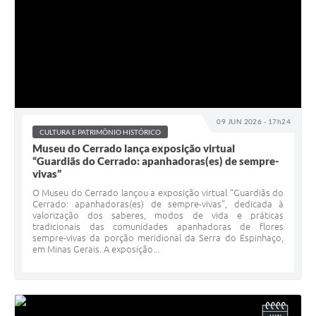
09 JUN 2026 - 17h24
CULTURA E PATRIMÔNIO HISTÓRICO
Museu do Cerrado lança exposição virtual
“Guardiãs do Cerrado: apanhadoras(es) de sempre-
vivas”
O Museu do Cerrado lançou a exposição virtual “Guardiãs do
Cerrado: apanhadoras(es) de sempre-vivas”, dedicada à
valorização dos saberes, modos de vida e práticas
tradicionais das comunidades apanhadoras de flores
sempre-vivas da porção meridional da Serra do Espinhaço,
em Minas Gerais. A exposição...