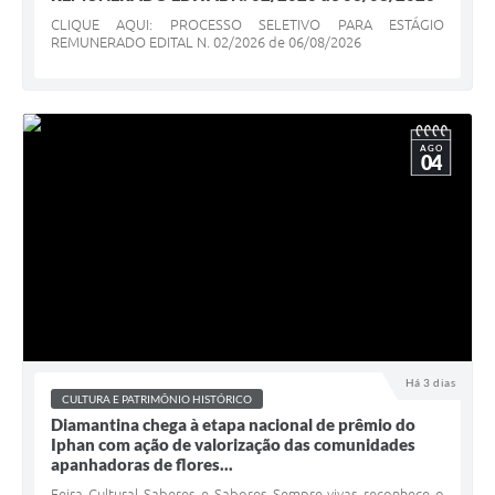
CLIQUE AQUI: PROCESSO SELETIVO PARA ESTÁGIO
REMUNERADO EDITAL N. 02/2026 de 06/08/2026
AGO
04
Há 3 dias
CULTURA E PATRIMÔNIO HISTÓRICO
Diamantina chega à etapa nacional de prêmio do
Iphan com ação de valorização das comunidades
apanhadoras de flores...
Feira Cultural Saberes e Sabores Sempre-vivas reconhece o