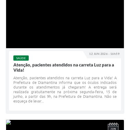
12 JUN 2026 - 16h59
SAÚDE
Atenção, pacientes atendidos na carreta Luz para a
Vida!
Atenção, pacientes atendidos na carreta Luz para a Vida! A
Prefeitura de Diamantina informa que os óculos indicados
durante os atendimentos já chegaram! A entrega será
realizada gratuitamente na próxima segunda-feira, 15 de
junho, a partir das 9h, na Prefeitura de Diamantina. Não se
esqueça de levar...
JUN