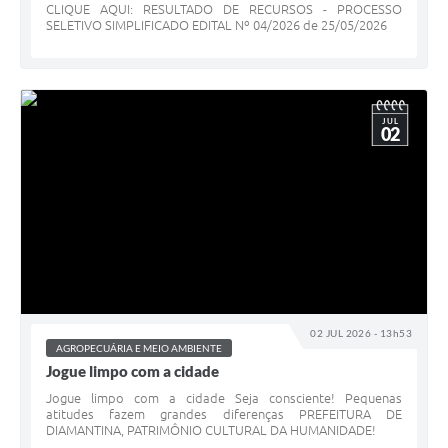
CLIQUE AQUI: RESULTADO DE RECURSOS - PROCESSO
SELETIVO SIMPLIFICADO EDITAL Nº 04/2026 de 25/05/2026
JUL
02
02 JUL 2026 - 13h53
AGROPECUÁRIA E MEIO AMBIENTE
Jogue limpo com a cidade
Jogue limpo com a cidade Seja consciente! Pequenas
atitudes fazem grandes diferenças PREFEITURA DE
DIAMANTINA, PATRIMÔNIO CULTURAL DA HUMANIDADE!