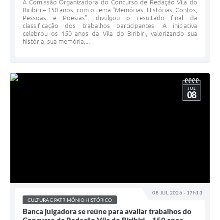
A Comissão Organizadora do Concurso de Redação Vila do
Biribiri – 150 anos, com o tema “Memórias, Histórias, Contos,
Pessoas e Poesias”, divulgou o resultado final da
classificação dos trabalhos participantes. A iniciativa
celebrou os 150 anos da Vila do Biribiri, valorizando sua
história, sua memória,...
JUL
08
08 JUL 2026 - 17h13
CULTURA E PATRIMÔNIO HISTÓRICO
Banca julgadora se reúne para avaliar trabalhos do