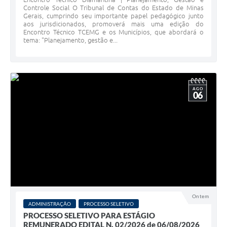
Controle Social O Tribunal de Contas do Estado de Minas
Gerais, cumprindo seu importante papel pedagógico junto
aos jurisdicionados, promoverá mais uma edição do
Encontro Técnico TCEMG e os Municípios, que abordará o
tema: "Planejamento, gestão e...
AGO
06
Ontem
ADMINISTRAÇÃO
PROCESSO SELETIVO
PROCESSO SELETIVO PARA ESTÁGIO
REMUNERADO EDITAL N. 02/2026 de 06/08/2026