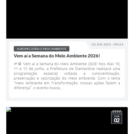
03 JUN 2026 - 09h14
AGROPECUÁRIA E MEIO AMBIENTE
Vem aí a Semana do Meio Ambiente 2026!
🌱♻️ Vem aí a Semana do Meio Ambiente 2026! Nos dias 10,
11 e 12 de junho, a Prefeitura de Diamantina realizará uma
programação especial voltada à conscientização,
preservação e valorização do meio ambiente. Com o tema
"Meio Ambiente em Transformação: nossas ações fazem a
diferença", o evento busca...
JUN
02