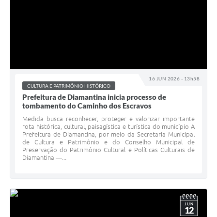
16 JUN 2026 - 13h58
CULTURA E PATRIMÔNIO HISTÓRICO
Prefeitura de Diamantina inicia processo de
tombamento do Caminho dos Escravos
Medida busca reconhecer, proteger e valorizar importante
rota histórica, cultural, paisagística e turística do município A
Prefeitura de Diamantina, por meio da Secretaria Municipal
de Cultura e Patrimônio e do Conselho Municipal de
Preservação do Patrimônio Cultural e Políticas Culturais de
Diamantina —...
JUN
12