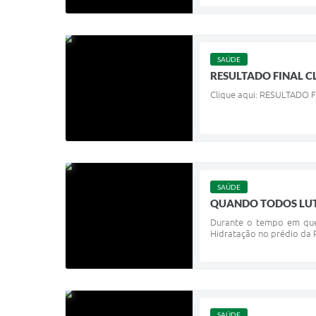
SAÚDE
RESULTADO FINAL CL
Clique aqui: RESULTADO 
SAÚDE
​QUANDO TODOS LUT
Durante o tempo em que 
Hidratação no prédio da P
SAÚDE