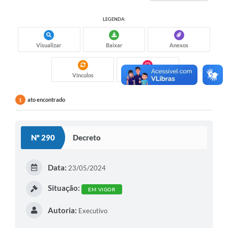
LEGENDA:
Visualizar
Baixar
Anexos
Vínculos
Gostei
ato encontrado
1
Nº 290
Decreto
Data:
23/05/2024
Situação:
EM VIGOR
Autoria:
Executivo