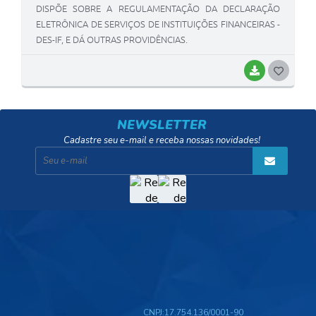
DISPÕE SOBRE A REGULAMENTAÇÃO DA DECLARAÇÃO
ELETRÔNICA DE SERVIÇOS DE INSTITUIÇÕES FINANCEIRAS -
DES-IF, E DÁ OUTRAS PROVIDÊNCIAS.
BAIXAR
G
O
S
NEWSLETTER
T
Cadastre seu e-mail e receba nossas novidades!
E
I
CNPJ:
17.754.136/0001-90