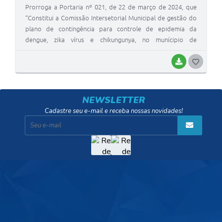
Prorroga a Portaria nº 021, de 22 de março de 2024, que
“Constitui a Comissão Intersetorial Municipal de gestão do
plano de contingência para controle de epidemia da
dengue, zika vírus e chikungunya, no munícipio de
Diamantina (MG), e dá outras providências”.
BAIXAR
G
O
S
NEWSLETTER
T
Cadastre seu e-mail e receba nossas novidades!
E
I