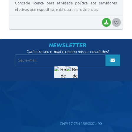
Concede licença para atividade política aos servidores
efetivos que especifica, e dá outras providências.
BAIXAR
G
O
S
NEWSLETTER
T
Cadastre seu e-mail e receba nossas novidades!
E
I
CNPJ:
17.754.136/0001-90