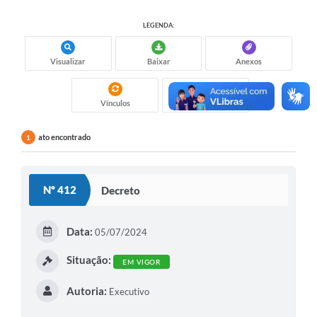
LEGENDA:
Visualizar
Baixar
Anexos
Vínculos
Gostei
ato encontrado
1
Nº 412
Decreto
Data:
05/07/2024
Situação:
EM VIGOR
Autoria:
Executivo