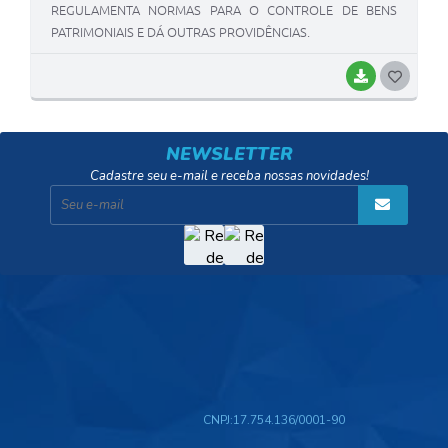
REGULAMENTA NORMAS PARA O CONTROLE DE BENS
PATRIMONIAIS E DÁ OUTRAS PROVIDÊNCIAS.
BAIXAR
G
O
S
NEWSLETTER
T
Cadastre seu e-mail e receba nossas novidades!
E
I
CNPJ:
17.754.136/0001-90