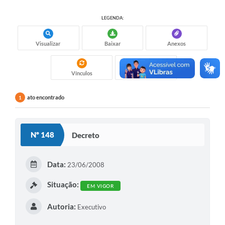
LEGENDA:
Visualizar
Baixar
Anexos
Vínculos
Gostei
ato encontrado
1
Nº 148
Decreto
Data:
23/06/2008
Situação:
EM VIGOR
Autoria:
Executivo