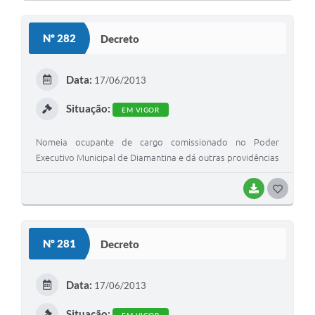
O
S
Nº 282
Decreto
T
E
Data:
17/06/2013
I
Situação:
EM VIGOR
Nomeia ocupante de cargo comissionado no Poder
Executivo Municipal de Diamantina e dá outras providências
BAIXAR
G
O
S
Nº 281
Decreto
T
E
Data:
17/06/2013
I
Situação: