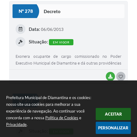
S
Nº 278
Decreto
T
E
Data:
06/06/2013
I
Situação:
EM VIGOR
Exonera ocupante de cargo comissionado no Poder
Executivo Municipal de Diamantina e dá outras providências
BAIXAR
G
O
S
Prefeitura Municipal de Diamantina e os cookies:
Nº 277
Decreto
nosso site usa cookies para melhorar a sua
T
experiência de navegação. Ao continuar você
ACEITAR
E
concorda com a nossa
Política de Cookies
e
Data:
05/06/2013
Privacidade
.
I
PERSONALIZAR
Situação:
EM VIGOR