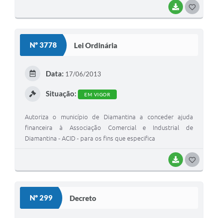
BAIXAR
G
O
S
Nº 3778
Lei Ordinária
T
E
Data:
17/06/2013
I
Situação:
EM VIGOR
Autoriza o município de Diamantina a conceder ajuda
financeira à Associação Comercial e Industrial de
Diamantina - ACID - para os fins que especifica
BAIXAR
G
O
S
Nº 299
Decreto
T