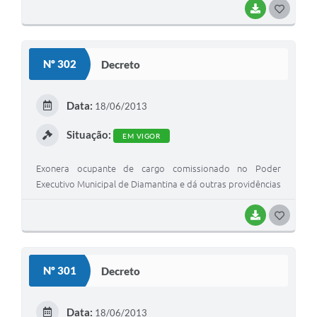
BAIXAR
G
O
S
Nº 302
Decreto
T
E
Data:
18/06/2013
I
Situação:
EM VIGOR
Exonera ocupante de cargo comissionado no Poder
Executivo Municipal de Diamantina e dá outras providências
BAIXAR
G
O
S
Nº 301
Decreto
T
E
Data:
18/06/2013