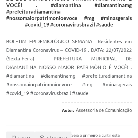
VOCÊ! . #diamantina #diamantinamg
#prefeituradiamantina
#nossomaiorpatrimonioevoce #mg #minasgerais
#covid_19 #coronavirusbrazil #saude
BOLETIM EPIDEMIOLÓGICO SEMANAL Residentes em
Diamantina Coronavírus – COVID-19 . DATA: 22/07/2022
(Sexta-Feira) . PREFEITURA MUNICIPAL DE
DIAMANTINA NOSSO MAIOR PATRIMÔNIO É VOCÊ! .
#diamantina #diamantinamg #prefeituradiamantina
#nossomaiorpatrimonioevoce #mg #minasgerais
#covid_19 #coronavirusbrazil #saude
Assessoria de Comunicação
Autor:
Seja o primeiro a curtir esta
GOSTEI
NÃO GOSTEI