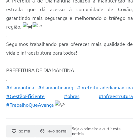
A Prefeitura de Diamantina realizou a manutenção na
estrada que dá acesso à comunidade de Covão,
garantindo mais segurança e melhorando o tráfego na
região.
.
Seguimos trabalhando para oferecer mais qualidade de
vida e infraestrutura para todos!
.
PREFEITURA DE DIAMANTINA
.
#diamantina
#diamantinamg
#prefeituradediamantina
#GestãoEficiente
#obras
#Infraestrutura
#TrabalhoQueAvança
Seja o primeiro a curtir esta
GOSTEI
NÃO GOSTEI
notícia.