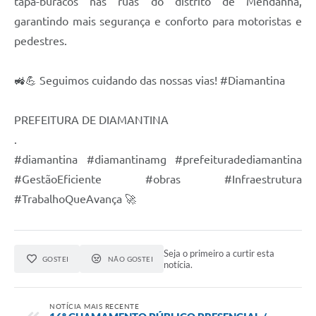
tapa-buracos nas ruas do distrito de Mendanha,
garantindo mais segurança e conforto para motoristas e
pedestres.
🚜💪 Seguimos cuidando das nossas vias! #Diamantina
PREFEITURA DE DIAMANTINA
.
#diamantina #diamantinamg #prefeituradediamantina
#GestãoEficiente #obras #Infraestrutura
#TrabalhoQueAvança 🚀
Seja o primeiro a curtir esta
GOSTEI
NÃO GOSTEI
notícia.
NOTÍCIA MAIS RECENTE