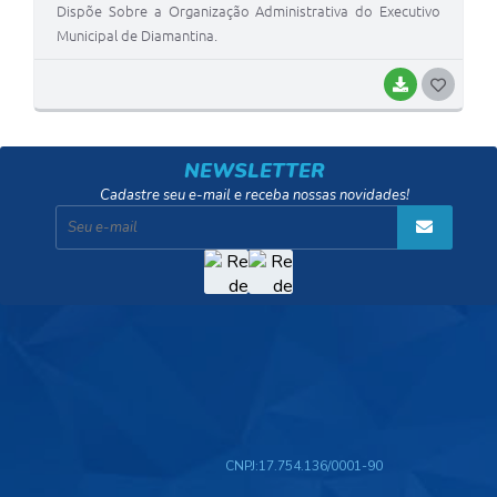
Dispõe Sobre a Organização Administrativa do Executivo
Municipal de Diamantina.
BAIXAR
G
O
S
NEWSLETTER
T
Cadastre seu e-mail e receba nossas novidades!
E
I
CNPJ:
17.754.136/0001-90