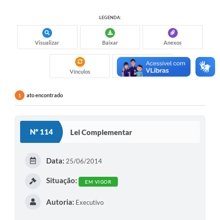
LEGENDA:
Visualizar
Baixar
Anexos
Vínculos
Gostei
ato encontrado
1
Nº 114
Lei Complementar
Data:
25/06/2014
Situação:
EM VIGOR
Autoria:
Executivo