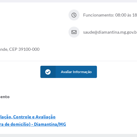
Funcionamento: 08:00 às 18
saude@diamantina.mg.gov.b
rande, CEP 39100-000
Avaliar Informação
mento
ulação, Controle e Avaliação
ra de domicílio) - Diamantina/MG