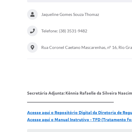
Jaqueline Gomes Souza Thomaz
Telefone: (38) 3531-9482
Rua Coronel Caetano Mascarenhas, n° 16, Rio G
Secretária Adjunta: Kênnia Rafaelle da Silveira Nasci
__________________________________________
Acesse aqui o Repositório Digital da Diretoria de Reg
Acesse aqui o Manual Instrutivo - TFD (Tratamento fo