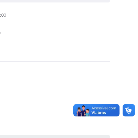
:00
r