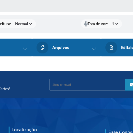
 MÍDIAS
eitura:
Tom de voz:
Arquivos
Editai
dades!
Localização
Fale Conos